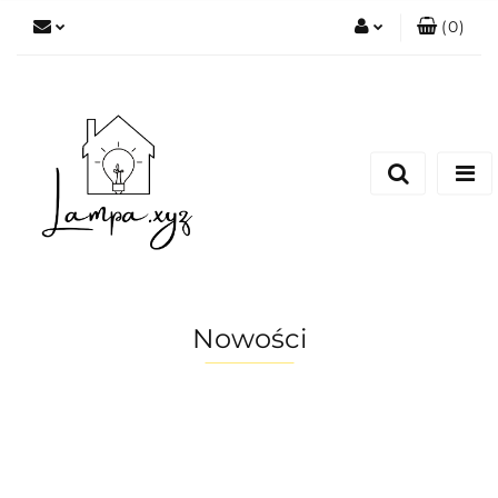
(
0
)
Zaloguj się
Zarejestruj się
Dodaj zgłoszenie
Nowości