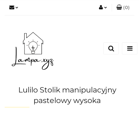
(
0
)
Zaloguj się
Zarejestruj się
Dodaj zgłoszenie
Lulilo Stolik manipulacyjny
pastelowy wysoka