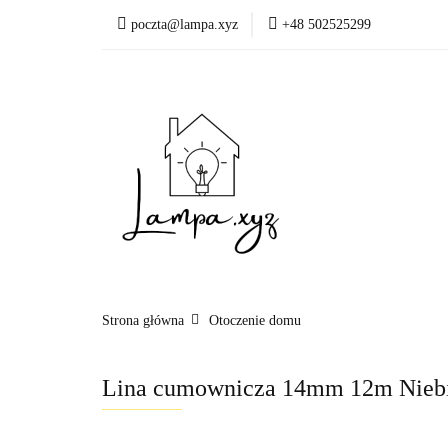
poczta@lampa.xyz
+48 502525299
Oświetlenie wewnętr
Okazje - ostatnie sztu
Oświetleni
Akcesoria
Strona główna
Otoczenie domu
Lina cumownicza 14mm 12m Niebi