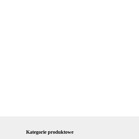
szarka naczyń
Urządzenie ATOS
afkowa
Suszarka naczyń do
laminowania
56x29 elem
zabudowy
papieru A4 5
5.00
150.26
cujące
12x76,5x25 el.
arkuszy
311.64
mocujące stal
Kategorie produktowe