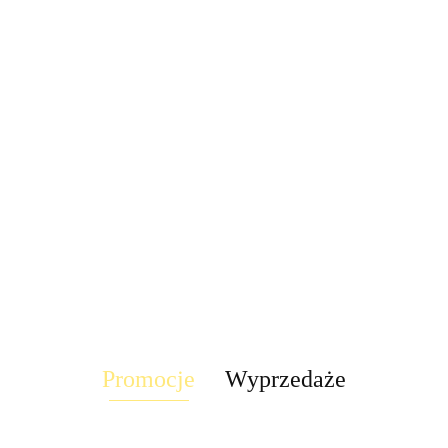
LED Lampa
Lampa
UFO disco
Lampa kinkiet
Lampa LED
stroboskop
obrotowa rgb
dół RAST IP44
Stixx baterie
58.30
disco led 30W
7 LED
tealight4
222.60
LED solar
nocna czujka
pilot obrotowa
TICK
90.00
58.30
słoneczny
ruchu szafa
rgb
t4
ścienna
szuflady
Promocje
Wyprzedaże