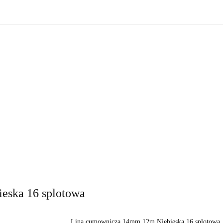
zne
Oświetlenie zewnętrzne
Akcesoria do ogrodu
Ak
ki!
e wewnętrzne
Oświetlenie zewnętrzne
Akcesoria do ogrod
 do domu
Okazje - ostatnie sztuki!
eska 16 splotowa
Lina cumownicza 14mm 12m Niebieska 16 splotowa