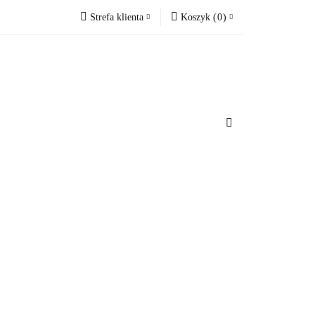
Strefa klienta
Koszyk
(
0
)
cesoria do domu
Zaloguj się
Koszyk jest pusty
Zarejestruj się
Dodaj zgłoszenie
x
u
Do bezpłatnej dostawy brakuje
-,--
Darmowa dostawa!
Suma
0 zł
Cena uwzględnia rabaty