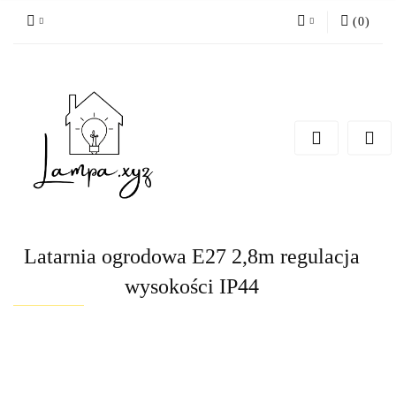
(
0
)
Zaloguj się
Zarejestruj się
Dodaj zgłoszenie
Latarnia ogrodowa E27 2,8m regulacja
wysokości IP44