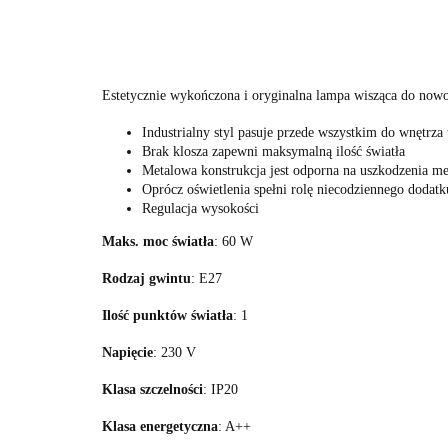
Estetycznie wykończona i oryginalna lampa wisząca do now
Industrialny styl pasuje przede wszystkim do wnętrza
Brak klosza zapewni maksymalną ilość światła
Metalowa konstrukcja jest odporna na uszkodzenia me
Oprócz oświetlenia spełni rolę niecodziennego dodatk
Regulacja wysokości
Maks. moc światła
: 60 W
Rodzaj gwintu
: E27
Ilość punktów światła
: 1
Napięcie
: 230 V
Klasa szczelności
: IP20
Klasa energetyczna
: A++