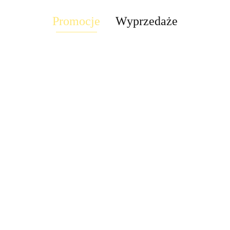
Promocje
Wyprzedaże
Suszarka
Suszarka
yń
Suszarka naczyń
naczyń
Suszarka naczyń
Su
naczyń zwykła
wa
szafkowa
standardowa
szafkowa
sz
prosta
50.09
50.09
0
8x56x28 biała
8x39,5x39,5
9x76x28 elem
9x
8x29,5x39,5
74.20
286.20
26
stalowa
mocujące
mo