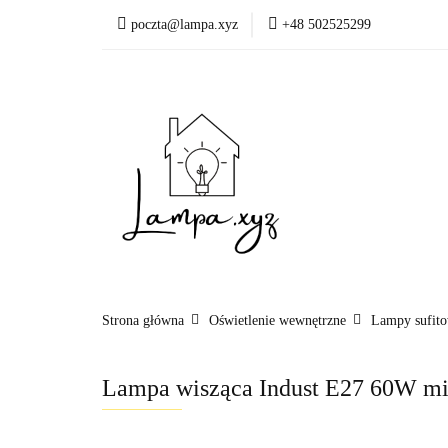
poczta@lampa.xyz
+48 502525299
Oświetlenie wewnętr
Okazje - ostatnie sztu
Oświetleni
Akcesoria
Strona główna
Oświetlenie wewnętrzne
Lampy sufit
Lampa wisząca Indust E27 60W mi