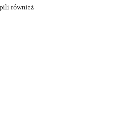
pili również
Lampa UFO
Lampa latarnia
dyskotekowa
Lampa
RUST kinkiet
led efekt disco
ALUMINIOWA
IP23 brązowa
66.78
328.60
obrotowa rgb
LOFT BLACK
lampa elewację
65.00
kinkiet IP44 E27
czarna