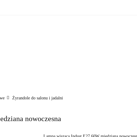
zne
Oświetlenie zewnętrzne
Akcesoria do ogrodu
Ak
ki!
e wewnętrzne
Oświetlenie zewnętrzne
Akcesoria do ogrod
 do domu
Okazje - ostatnie sztuki!
owe
Żyrandole do salonu i jadalni
edziana nowoczesna
Lampa wisząca Indust E27 60W miedziana nowoczesn