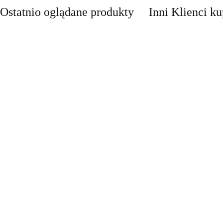
Ostatnio oglądane produkty
Inni Klienci ku
LED Lampa
Lampa
UFO disco
Lampa kinkiet
Lampa LED
stroboskop
obrotowa rgb
dół RAST IP44
Stixx baterie
58.30
disco led 30W
7 LED
tealight4
222.60
LED solar
nocna czujka
pilot obrotowa
TICK
90.00
58.30
słoneczny
ruchu szafa
rgb
t4
ścienna
szuflady