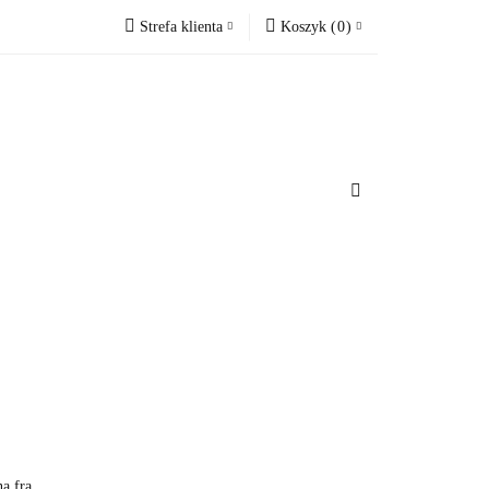
Strefa klienta
Koszyk
(
0
)
cesoria do domu
Zaloguj się
Koszyk jest pusty
Zarejestruj się
Dodaj zgłoszenie
x
u
Do bezpłatnej dostawy brakuje
-,--
Darmowa dostawa!
Suma
0 zł
Cena uwzględnia rabaty
a fra