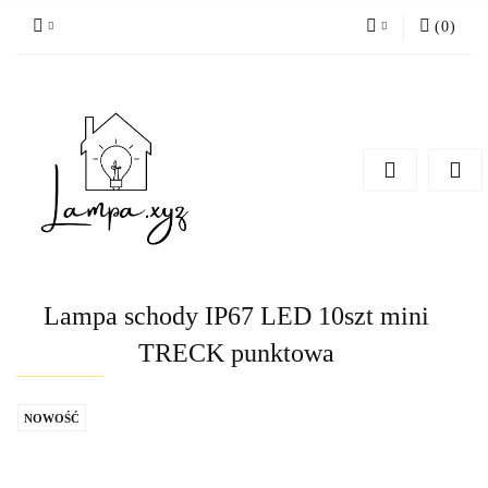
(
0
)
Zaloguj się
Zarejestruj się
Dodaj zgłoszenie
Lampa schody IP67 LED 10szt mini
TRECK punktowa
NOWOŚĆ