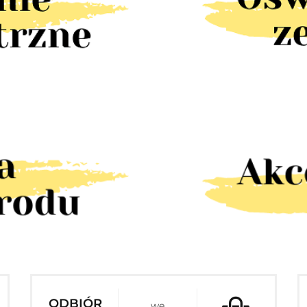
ODBIÓR
we