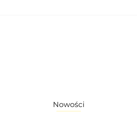
nętrzne
Oświetlenie zewnętrzne
Akcesoria 
omu
Okazje - ostatnie sztuki!
enie wewnętrzne
Oświetlenie zewnętrzne
a do ogrodu
Akcesoria do domu
ostatnie sztuki!
Nowości