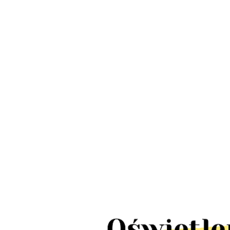
LED Lamp
Lampa słupek
schody IP
Lampy wbijane
ogrodowa UFFI
LED 10szt
solarne
LED 1W IP44
380.00
424.00
TICK pun
ogrodowe MARS
stal nierdzewna
110.00
tealight4
LED IP65 10
2szt
sztuk 5m 10x2lm