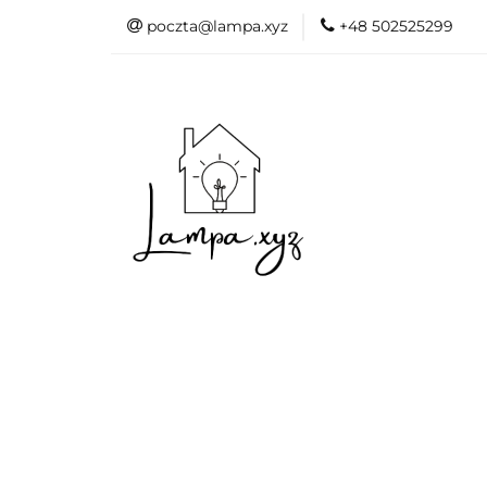
poczta@lampa.xyz
+48 502525299
Oświetlenie wew
Akcesoria do d
Oświetl
Akcesori
Okazje - 