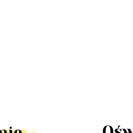
LED
Lampa
Lampa
Lampa
Lampa LED
a
stroboskop
UFO disco
kinkiet dół
Stixx baterie
58.30
67
disco led
obrotowa
222.60
RAST IP44
nocna czujka
 mini
30W pilot
90.00
58.30
rgb
LED solar
ruchu szafa
k
obrotowa
tealight4
słoneczny
szuflady
rgb
ścienna