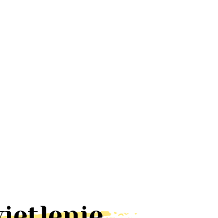
Lampa UFO
Lampa
Lampa
dyskotekowa
latarnia RUST
ALUMINIOWA
led efekt
kinkiet IP23
LOFT BLACK
66.78
328.60
65.00
disco
brązowa
kinkiet IP44
obrotowa
lampa
E27 czarna
rgb
elewację