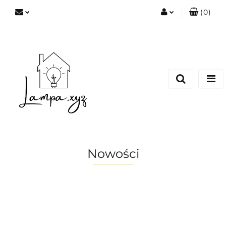
(
0
)
Zaloguj się
Zarejestruj się
Dodaj zgłoszenie
Nowości