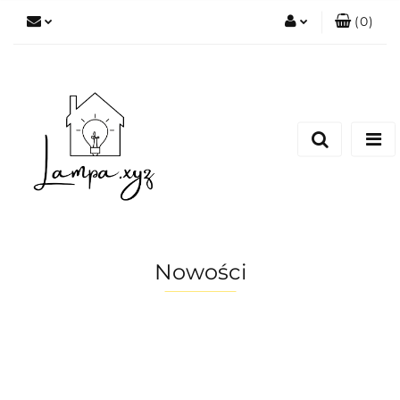
(
0
)
Zaloguj się
Zarejestruj się
Dodaj zgłoszenie
Nowości