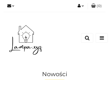
(
0
)
Zaloguj się
Zarejestruj się
Dodaj zgłoszenie
Nowości