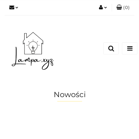
(
0
)
Zaloguj się
Zarejestruj się
Dodaj zgłoszenie
Nowości