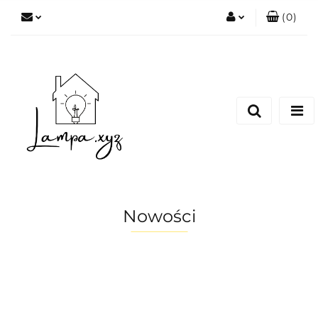
(
0
)
Zaloguj się
Zarejestruj się
Dodaj zgłoszenie
Nowości