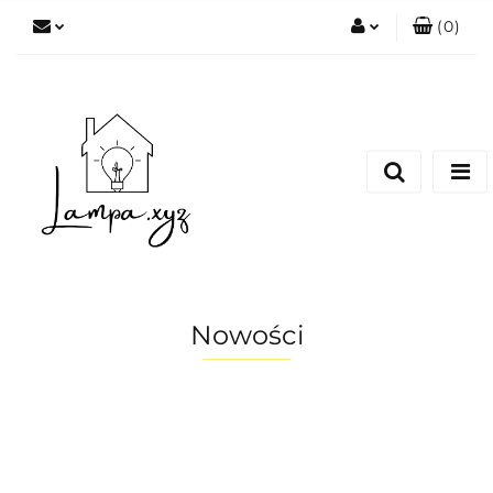
(
0
)
Zaloguj się
Zarejestruj się
Dodaj zgłoszenie
Nowości