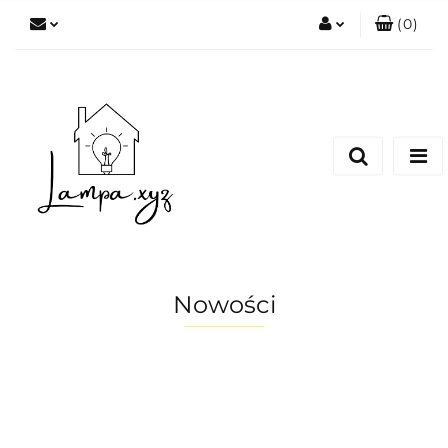
(
0
)
Zaloguj się
Zarejestruj się
Dodaj zgłoszenie
Nowości