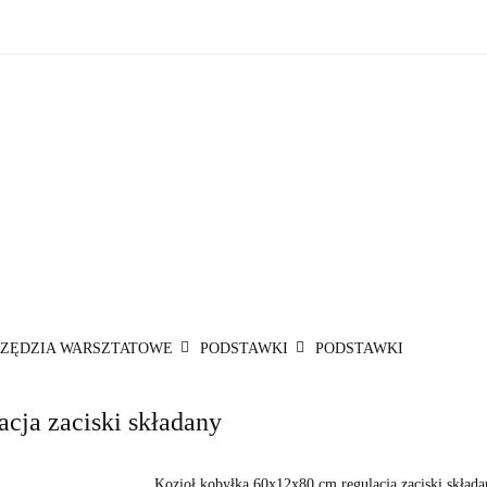
zne
Oświetlenie zewnętrzne
Akcesoria do ogrodu
Ak
ki!
e wewnętrzne
Oświetlenie zewnętrzne
Akcesoria do ogrod
 do domu
Okazje - ostatnie sztuki!
ZĘDZIA WARSZTATOWE
PODSTAWKI
PODSTAWKI
cja zaciski składany
Kozioł kobyłka 60x12x80 cm regulacja zaciski składa