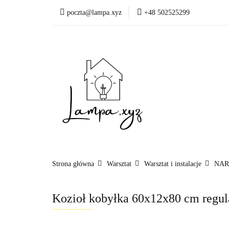
poczta@lampa.xyz
+48 502525299
Oświetlenie wewnętr
Okazje - ostatnie sztu
Oświetleni
Akcesoria
Strona główna
Warsztat
Warsztat i instalacje
NAR
Kozioł kobyłka 60x12x80 cm regula