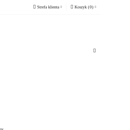
Strefa klienta
Koszyk
(
0
)
cesoria do domu
Zaloguj się
Koszyk jest pusty
Zarejestruj się
Dodaj zgłoszenie
x
u
Do bezpłatnej dostawy brakuje
-,--
Darmowa dostawa!
Suma
0 zł
Cena uwzględnia rabaty
ny