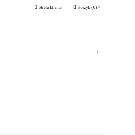
Strefa klienta
Koszyk
(
0
)
cesoria do domu
Zaloguj się
Koszyk jest pusty
Zarejestruj się
Dodaj zgłoszenie
x
u
Do bezpłatnej dostawy brakuje
-,--
Darmowa dostawa!
Suma
0 zł
Cena uwzględnia rabaty