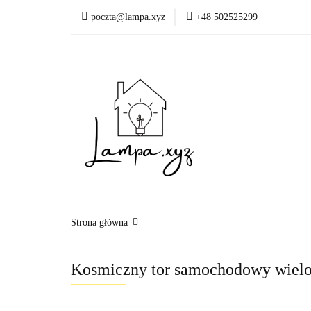
poczta@lampa.xyz
+48 502525299
Oświetlenie wewnętr
Okazje - ostatnie sztu
Oświetleni
Akcesoria
Strona główna
Kosmiczny tor samochodowy wiel