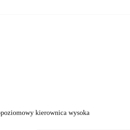
zne
Oświetlenie zewnętrzne
Akcesoria do ogrodu
Ak
ki!
e wewnętrzne
Oświetlenie zewnętrzne
Akcesoria do ogrod
 do domu
Okazje - ostatnie sztuki!
opoziomowy kierownica wysoka