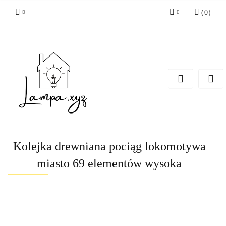
(
0
)
Zaloguj się
Zarejestruj się
Dodaj zgłoszenie
Kolejka drewniana pociąg lokomotywa
miasto 69 elementów wysoka