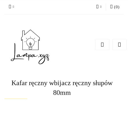
(
0
)
Zaloguj się
Zarejestruj się
Dodaj zgłoszenie
Kafar ręczny wbijacz ręczny słupów
80mm