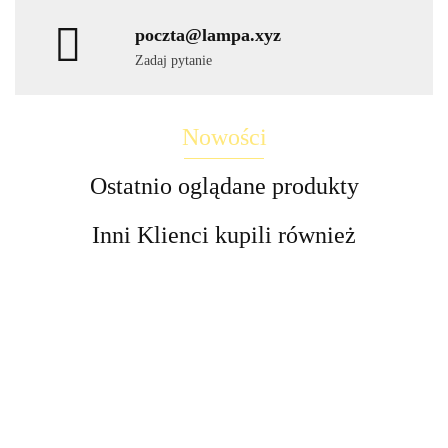
poczta@lampa.xyz
Zadaj pytanie
Nowości
Ostatnio oglądane produkty
Inni Klienci kupili również
Lampa
LED
LED
Lampa
Lampy
Lampa
LED
Lampa
Lampa
Lampa
kinkiet
wbijane
stroboskop
Stixx
schody
słupek
UFO
58.30
dół
380.00
solarne
58.30