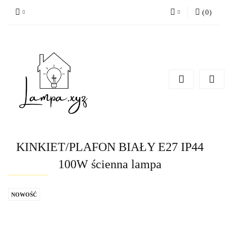
(
0
)
Zaloguj się
Zarejestruj się
Dodaj zgłoszenie
KINKIET/PLAFON BIAŁY E27 IP44
100W ścienna lampa
NOWOŚĆ