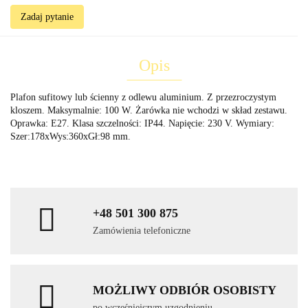
Zadaj pytanie
Opis
Plafon sufitowy lub ścienny z odlewu aluminium. Z przezroczystym
kloszem. Maksymalnie: 100 W. Żarówka nie wchodzi w skład zestawu.
Oprawka: E27. Klasa szczelności: IP44. Napięcie: 230 V. Wymiary:
Szer:178xWys:360xGł:98 mm.
+48 501 300 875
Zamówienia telefoniczne
MOŻLIWY ODBIÓR OSOBISTY
po wcześniejszym uzgodnieniu