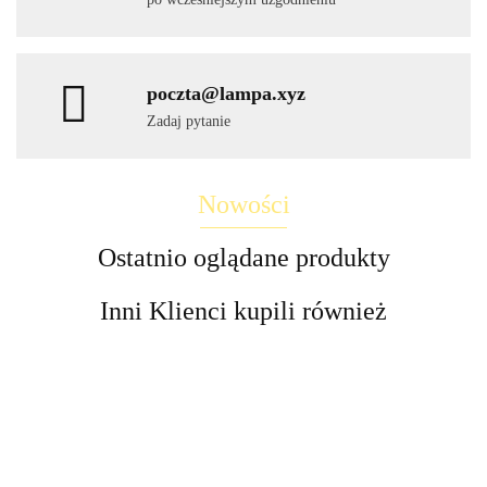
poczta@lampa.xyz
Zadaj pytanie
Nowości
Ostatnio oglądane produkty
Inni Klienci kupili również
Lampa
LED
LED