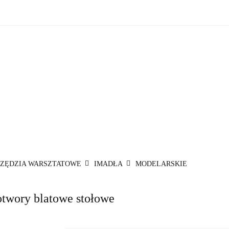
zne
Oświetlenie zewnętrzne
Akcesoria do ogrodu
Ak
ki!
e wewnętrzne
Oświetlenie zewnętrzne
Akcesoria do ogrod
 do domu
Okazje - ostatnie sztuki!
ZĘDZIA WARSZTATOWE
IMADŁA
MODELARSKIE
otwory blatowe stołowe