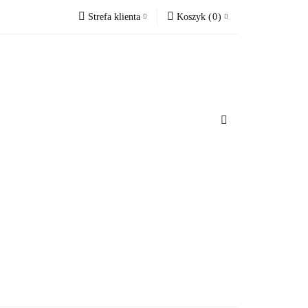
Strefa klienta
Koszyk
(
0
)
cesoria do domu
Zaloguj się
Koszyk jest pusty
Zarejestruj się
Dodaj zgłoszenie
x
u
Do bezpłatnej dostawy brakuje
-,--
Darmowa dostawa!
Suma
0 zł
Cena uwzględnia rabaty