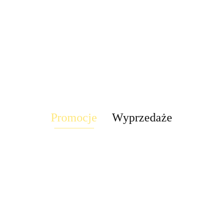
obrotowa rgb
dół RAST IP44
Stixx baterie
58.30
disco led 30W
7 LED
tealight4
222.60
LED solar
nocna czujka
pilot obrotowa
TICK
90.00
58.30
słoneczny
ruchu szafa
rgb
t4
ścienna
szuflady
Promocje
Wyprzedaże
Suszarka
Suszarka