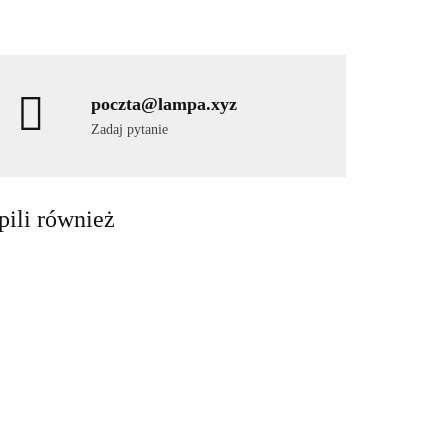
poczta@lampa.xyz
Zadaj pytanie
pili również
Lampa UFO
Lampa latarnia