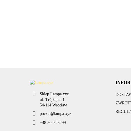
Suszarka nacz
Dywaniki
mata silikono
wycieraczki
EAGLE biały Ø
kemping 30x4
rajdowe SPORT
122.43
22cm E27 Lampa
137.80
alu PVC 4szt
wisząca Markslojd
284.99
106553
INFO
Sklep Lampa.xyz
DOSTA
ul. Trójkątna 1
ZWROTY
54-114 Wrocław
REGUL
poczta@lampa.xyz
+48 502525299