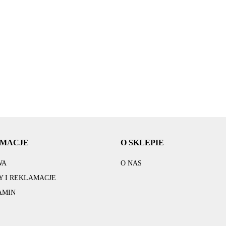
yń
Suszarka naczyń
naczyń
Suszarka naczyń
Su
naczyń zwykła
wa
szafkowa
standardowa
szafkowa
sz
prosta
50.09
50.09
0
8x56x28 biała
8x39,5x39,5
9x76x28 elem
9x
8x29,5x39,5
74.20
286.20
26
stalowa
mocujące
mo
RMACJE
O SKLEPIE
WA
O NAS
 I REKLAMACJE
AMIN