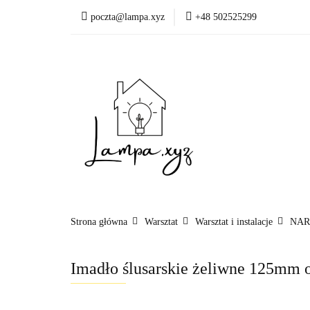
poczta@lampa.xyz
+48 502525299
Oświetlenie wewnętr
Okazje - ostatnie sztu
Oświetleni
Akcesoria
Strona główna
Warsztat
Warsztat i instalacje
NAR
Imadło ślusarskie żeliwne 125mm 