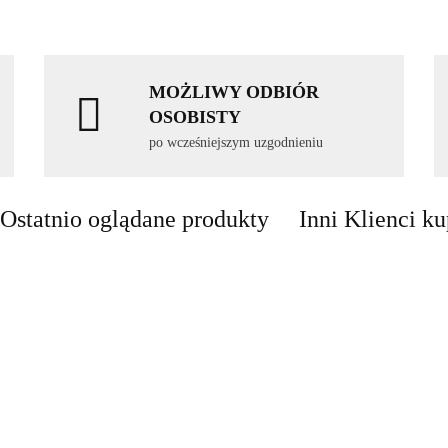
MOŻLIWY ODBIÓR
OSOBISTY
po wcześniejszym uzgodnieniu
Ostatnio oglądane produkty
Inni Klienci ku
LED Lampa
Lampa
UFO disco
Lampa kinkiet
Lampa LED
stroboskop