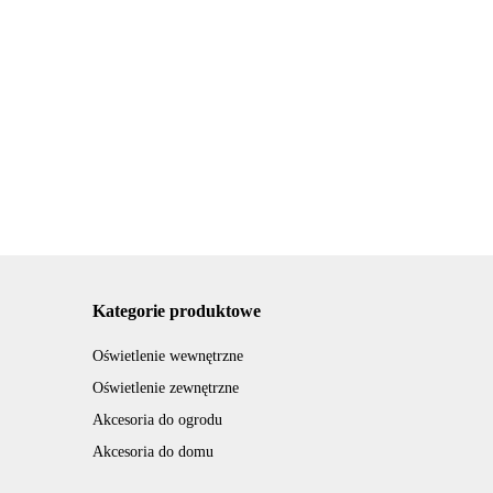
szarka naczyń
Urządzenie ATOS
afkowa
Suszarka naczyń do
laminowania
56x29 elem
zabudowy
papieru A4 5
5.00
150.26
cujące
12x76,5x25 el.
arkuszy
311.64
mocujące stal
Kategorie produktowe
Oświetlenie wewnętrzne
Oświetlenie zewnętrzne
Akcesoria do ogrodu
Akcesoria do domu