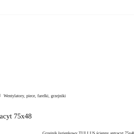
zne
Oświetlenie zewnętrzne
Akcesoria do ogrodu
Ak
ki!
e wewnętrzne
Oświetlenie zewnętrzne
Akcesoria do ogrod
 do domu
Okazje - ostatnie sztuki!
Wentylatory, piece, farelki, grzejniki
acyt 75x48
Grzejnik łazienkowy TULLUS ścienny antracyt 75x48