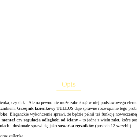
Opis
łazienka, czy duża. Ale na pewno nie może zabraknąć w niej podstawowego elem
ęcznikiem.
Grzejnik łazienkowy TULLUS
daje sprawne rozwiązanie tego proble
ybko
. Eleganckie wykończenie sprawi, że będzie pełnił też funkcję nowoczesn
y montaż
czy
regulacja odległości od ściany
– to jedne z wielu zalet, które po
niach i doskonale sprawi się jako
suszarka ręczników
(posiada 12 szczebli).
oraz zaślepka.