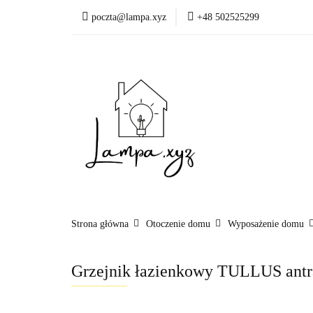
poczta@lampa.xyz
+48 502525299
Oświetlenie wewnętr
Okazje - ostatnie sztu
Oświetleni
Akcesoria
Strona główna
Otoczenie domu
Wyposażenie domu
Grzejnik łazienkowy TULLUS antr