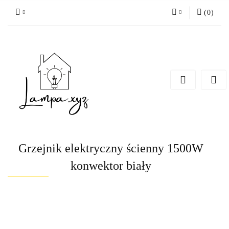
(
0
)
Zaloguj się
Zarejestruj się
Dodaj zgłoszenie
Grzejnik elektryczny ścienny 1500W
konwektor biały