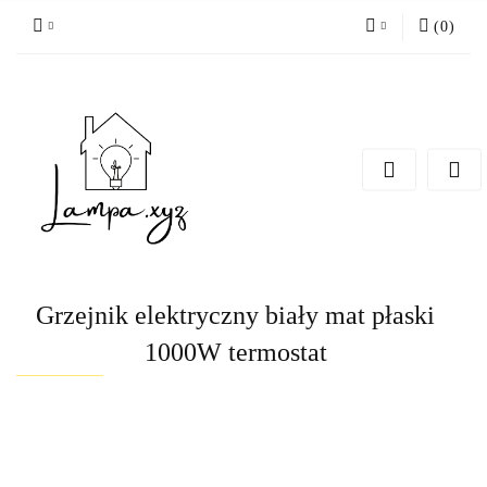
(
0
)
Zaloguj się
Zarejestruj się
Dodaj zgłoszenie
Grzejnik elektryczny biały mat płaski
1000W termostat