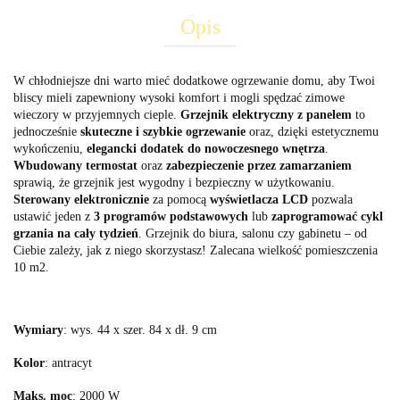
Opis
W chłodniejsze dni warto mieć dodatkowe ogrzewanie domu, aby Twoi
bliscy mieli zapewniony wysoki komfort i mogli spędzać zimowe
wieczory w przyjemnych cieple.
Grzejnik elektryczny z panelem
to
jednocześnie
skuteczne i szybkie ogrzewanie
oraz, dzięki estetycznemu
wykończeniu,
elegancki dodatek do nowoczesnego wnętrza
.
Wbudowany termostat
oraz
zabezpieczenie przez zamarzaniem
sprawią, że grzejnik jest wygodny i bezpieczny w użytkowaniu.
Sterowany elektronicznie
za pomocą
wyświetlacza LCD
pozwala
ustawić jeden z
3 programów podstawowych
lub
zaprogramować cykl
grzania na cały tydzień
. Grzejnik do biura, salonu czy gabinetu – od
Ciebie zależy, jak z niego skorzystasz!
Zalecana wielkość pomieszczenia
10 m2.
Wymiary
: wys. 44 x szer. 84 x dł. 9 cm
Kolor
: antracyt
Maks. moc
: 2000 W