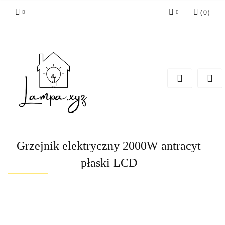
(
0
)
Zaloguj się
Zarejestruj się
Dodaj zgłoszenie
Grzejnik elektryczny 2000W antracyt
płaski LCD