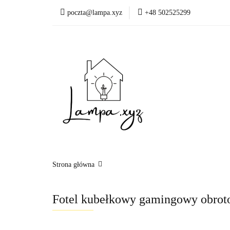
poczta@lampa.xyz
+48 502525299
Oświetlenie wewnętr
Okazje - ostatnie sztu
Oświetleni
Akcesoria
Strona główna
Fotel kubełkowy gamingowy obrot