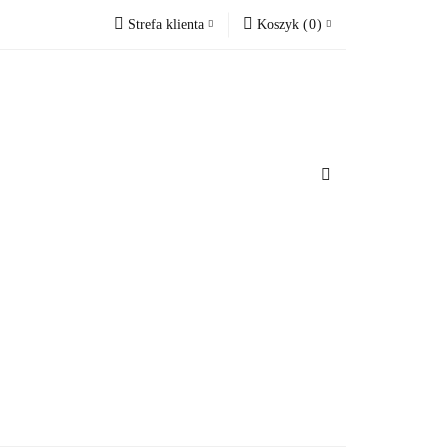
Strefa klienta
Koszyk
(
0
)
cesoria do domu
Zaloguj się
Koszyk jest pusty
Zarejestruj się
Dodaj zgłoszenie
x
u
Do bezpłatnej dostawy brakuje
-,--
Darmowa dostawa!
Suma
0 zł
Cena uwzględnia rabaty