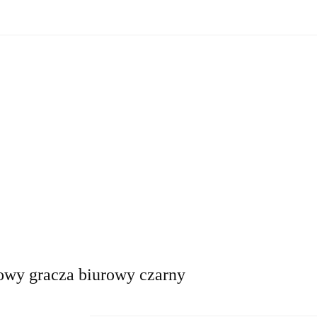
zne
Oświetlenie zewnętrzne
Akcesoria do ogrodu
Ak
ki!
e wewnętrzne
Oświetlenie zewnętrzne
Akcesoria do ogrod
 do domu
Okazje - ostatnie sztuki!
owy gracza biurowy czarny