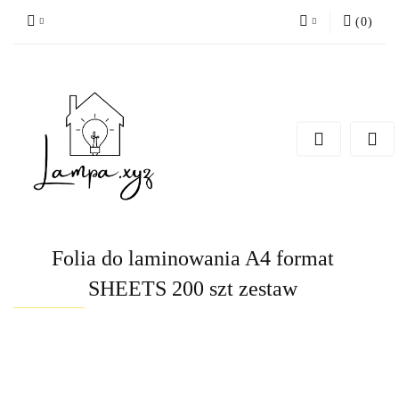
(
0
)
Zaloguj się
Zarejestruj się
Dodaj zgłoszenie
Folia do laminowania A4 format
SHEETS 200 szt zestaw