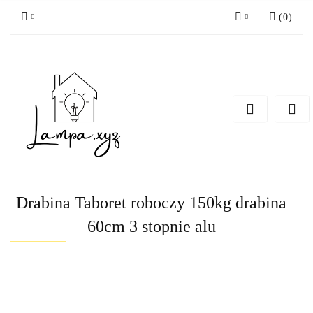
(
0
)
Zaloguj się
Zarejestruj się
Dodaj zgłoszenie
Drabina Taboret roboczy 150kg drabina
60cm 3 stopnie alu