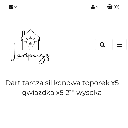
(
0
)
Zaloguj się
Zarejestruj się
Dodaj zgłoszenie
Dart tarcza silikonowa toporek x5
gwiazdka x5 21" wysoka