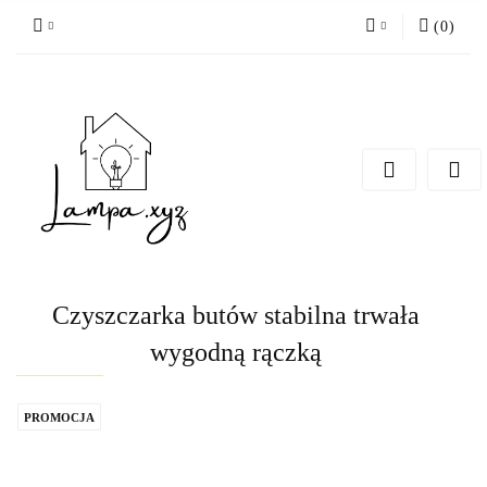
(
0
)
Zaloguj się
Zarejestruj się
Dodaj zgłoszenie
Czyszczarka butów stabilna trwała
wygodną rączką
PROMOCJA