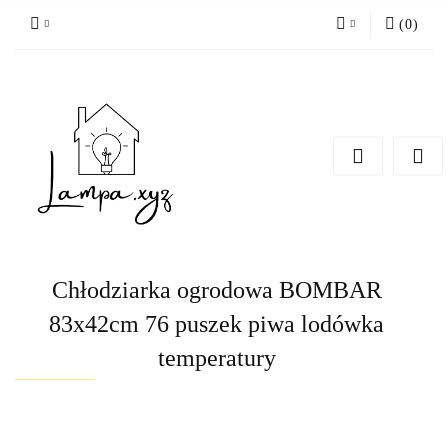
(
0
)
Zaloguj się
Zarejestruj się
Dodaj zgłoszenie
Chłodziarka ogrodowa BOMBAR
83x42cm 76 puszek piwa lodówka
temperatury