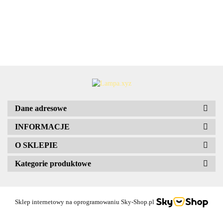
SPORT alu
elem
biała
prosta
8x3
Lampa
kemping
PVC 4szt
mocujące
stalowa
8x29,5x39,5
wisząca
30x40
Markslojd
106553
Dane adresowe
INFORMACJE
O SKLEPIE
Kategorie produktowe
Sklep internetowy na oprogramowaniu Sky-Shop.pl