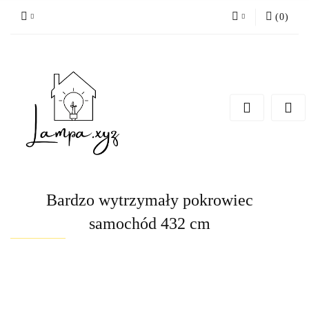
(
0
)
Zaloguj się
Zarejestruj się
Dodaj zgłoszenie
Bardzo wytrzymały pokrowiec
samochód 432 cm