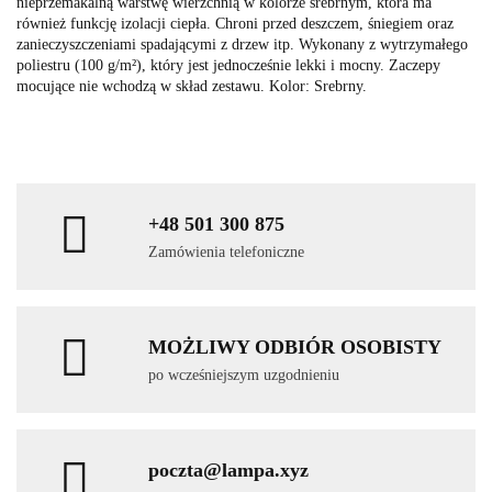
nieprzemakalną warstwę wierzchnią w kolorze srebrnym, która ma
również funkcję izolacji ciepła. Chroni przed deszczem, śniegiem oraz
zanieczyszczeniami spadającymi z drzew itp. Wykonany z wytrzymałego
poliestru (100 g/m²), który jest jednocześnie lekki i mocny. Zaczepy
mocujące nie wchodzą w skład zestawu. Kolor: Srebrny.
+48 501 300 875
Zamówienia telefoniczne
MOŻLIWY ODBIÓR OSOBISTY
po wcześniejszym uzgodnieniu
poczta@lampa.xyz