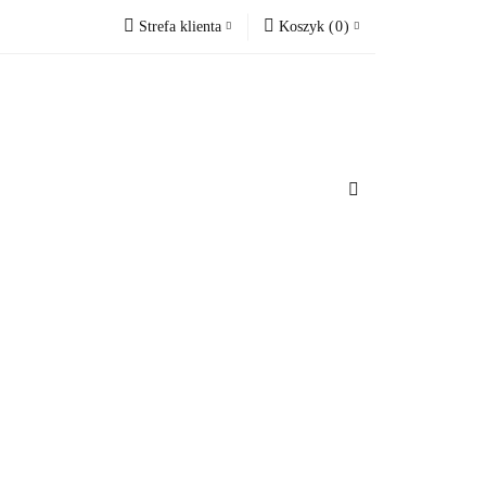
Strefa klienta
Koszyk
(
0
)
cesoria do domu
Zaloguj się
Koszyk jest pusty
Zarejestruj się
Dodaj zgłoszenie
x
u
Do bezpłatnej dostawy brakuje
-,--
Darmowa dostawa!
Suma
0 zł
Cena uwzględnia rabaty