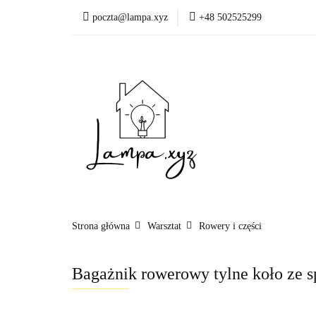
poczta@lampa.xyz
+48 502525299
Oświetlenie wewnętr
Okazje - ostatnie sztu
Oświetleni
Akcesoria
Strona główna
Warsztat
Rowery i części
Bagażnik rowerowy tylne koło ze 