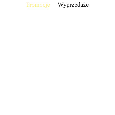
Promocje
Wyprzedaże
Suszarka
Suszarka
yń
Suszarka naczyń
naczyń
Suszarka naczyń
Su
naczyń zwykła
wa
szafkowa
standardowa
szafkowa
sz
prosta
50.09
50.09
0
8x56x28 biała
8x39,5x39,5
9x76x28 elem
9x
8x29,5x39,5
74.20
286.20
26
stalowa
mocujące
mo