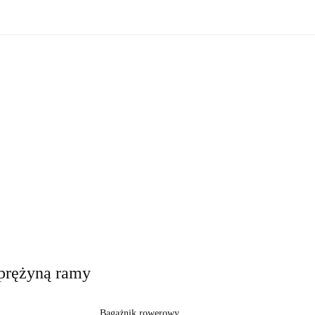
zne
Oświetlenie zewnętrzne
Akcesoria do ogrodu
Ak
ki!
e wewnętrzne
Oświetlenie zewnętrzne
Akcesoria do ogrod
 do domu
Okazje - ostatnie sztuki!
sprężyną ramy
Bagażnik rowerowy