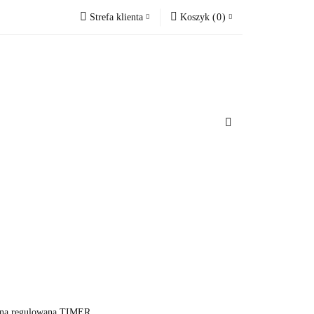
Strefa klienta
Koszyk
(
0
)
cesoria do domu
Zaloguj się
Koszyk jest pusty
Zarejestruj się
Dodaj zgłoszenie
x
u
Do bezpłatnej dostawy brakuje
-,--
Darmowa dostawa!
Suma
0 zł
Cena uwzględnia rabaty
zna regulowana TIMER