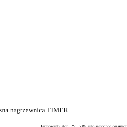
zne
Oświetlenie zewnętrzne
Akcesoria do ogrodu
Ak
ki!
e wewnętrzne
Oświetlenie zewnętrzne
Akcesoria do ogrod
 do domu
Okazje - ostatnie sztuki!
zna nagrzewnica TIMER
Termowentylator 12V 150W auto samochód ceramic