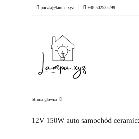
poczta@lampa.xyz
+48 502525299
Oświetlenie wewnętr
Okazje - ostatnie sztu
Oświetleni
Akcesoria
Strona główna
12V 150W auto samochód ceramic