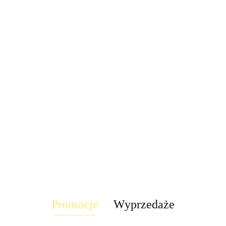
LED Lampa
Lampa
UFO disco
Lampa kinkiet
Lampa LED
stroboskop
obrotowa rgb
dół RAST IP44
Stixx baterie
58.30
disco led 30W
7 LED
tealight4
222.60
LED solar
nocna czujka
pilot obrotowa
TICK
90.00
58.30
słoneczny
ruchu szafa
rgb
t4
ścienna
szuflady
Promocje
Wyprzedaże