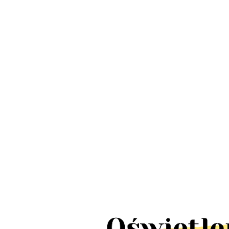
LED Lamp
Lampa słupek
schody IP
Lampy wbijane
ogrodowa UFFI
LED 10szt
solarne
LED 1W IP44
380.00
424.00
TICK pun
ogrodowe MARS
stal nierdzewna
110.00
tealight4
LED IP65 10
2szt
sztuk 5m 10x2lm