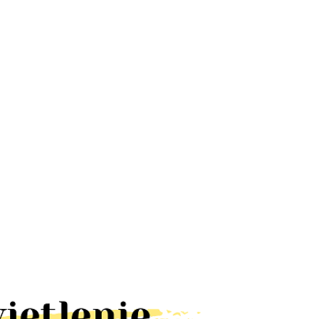
Lampa UFO
Lampa
Lampa
dyskotekowa
latarnia RUST
ALUMINIOWA
led efekt
kinkiet IP23
LOFT BLACK
66.78
328.60
65.00
disco
brązowa
kinkiet IP44
obrotowa
lampa
E27 czarna
rgb
elewację