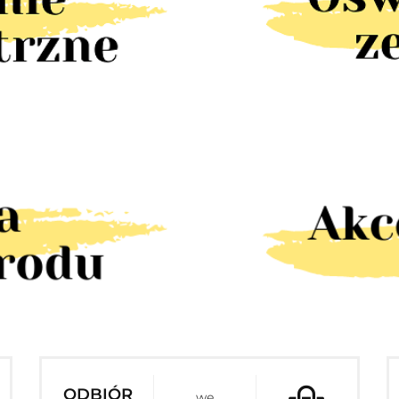
ODBIÓR
we