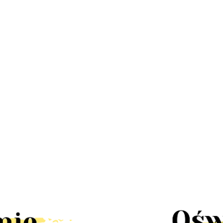
LED
Lampa
Lampa
Lampa
Lampa LED
a
stroboskop
UFO disco
kinkiet dół
Stixx baterie
58.30
67
disco led
obrotowa
222.60
RAST IP44
nocna czujka
 mini
30W pilot
90.00
58.30
rgb
LED solar
ruchu szafa
k
obrotowa
tealight4
słoneczny
szuflady
rgb
ścienna