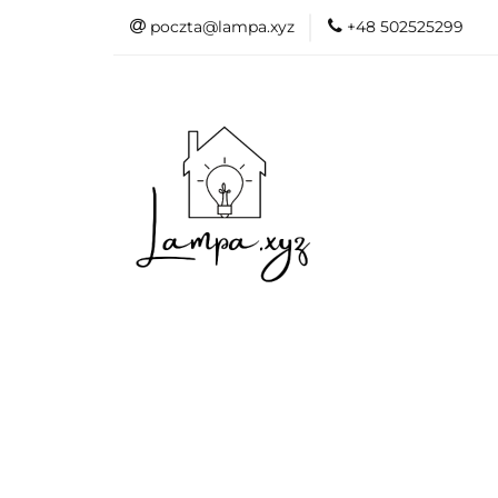
poczta@lampa.xyz
+48 502525299
Oświetlenie wew
Akcesoria do d
Oświetl
Akcesori
Okazje - 