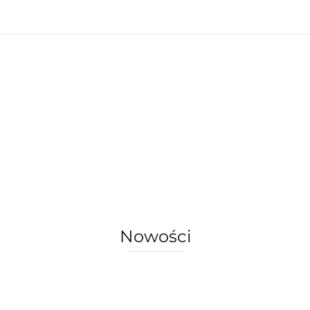
nętrzne
Oświetlenie zewnętrzne
Akcesoria 
omu
Okazje - ostatnie sztuki!
enie wewnętrzne
Oświetlenie zewnętrzne
a do ogrodu
Akcesoria do domu
ostatnie sztuki!
Nowości