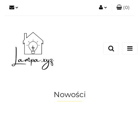
(
0
)
Zaloguj się
Zarejestruj się
Dodaj zgłoszenie
Nowości