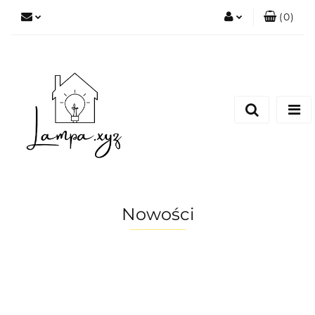
(
0
)
Zaloguj się
Zarejestruj się
Dodaj zgłoszenie
Nowości