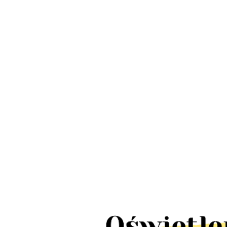
LED Lamp
Lampa słupek
schody IP
Lampy wbijane
ogrodowa UFFI
LED 10szt
solarne
LED 1W IP44
380.00
424.00
TICK pun
ogrodowe MARS
stal nierdzewna
110.00
tealight4
LED IP65 10
2szt
sztuk 5m 10x2lm