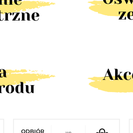
ODBIÓR
we