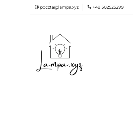
poczta@lampa.xyz
+48 502525299
Oświetlenie wew
Akcesoria do d
Oświetl
Akcesori
Okazje - 