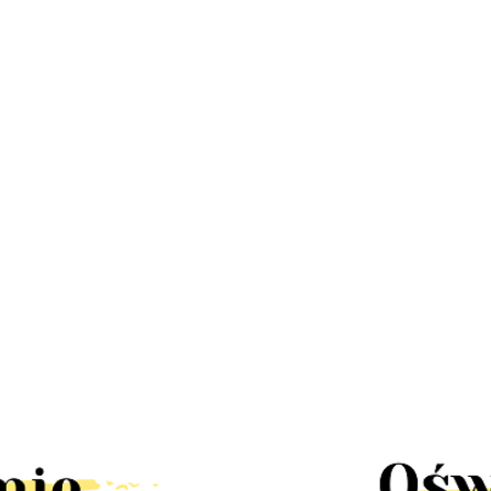
LED
Lampa
Lampa
Lampa
Lampa LED
a
stroboskop
UFO disco
kinkiet dół
Stixx baterie
58.30
67
disco led
obrotowa
222.60
RAST IP44
nocna czujka
 mini
30W pilot
90.00
58.30
rgb
LED solar
ruchu szafa
k
obrotowa
tealight4
słoneczny
szuflady
rgb
ścienna