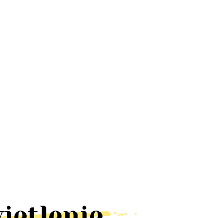
Lampa UFO
Lampa
Lampa
dyskotekowa
latarnia RUST
ALUMINIOWA
led efekt
kinkiet IP23
LOFT BLACK
66.78
328.60
65.00
disco
brązowa
kinkiet IP44
obrotowa
lampa
E27 czarna
rgb
elewację