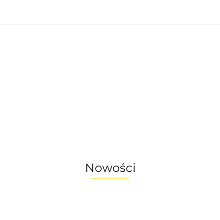
nętrzne
Oświetlenie zewnętrzne
Akcesoria 
omu
Okazje - ostatnie sztuki!
enie wewnętrzne
Oświetlenie zewnętrzne
a do ogrodu
Akcesoria do domu
ostatnie sztuki!
Nowości