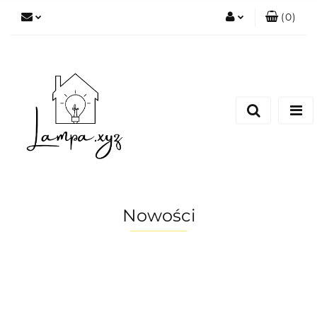
(
0
)
Zaloguj się
Zarejestruj się
Dodaj zgłoszenie
Nowości