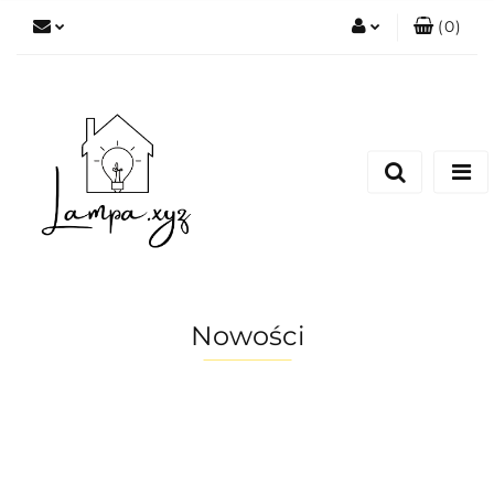
(
0
)
Zaloguj się
Zarejestruj się
Dodaj zgłoszenie
Nowości