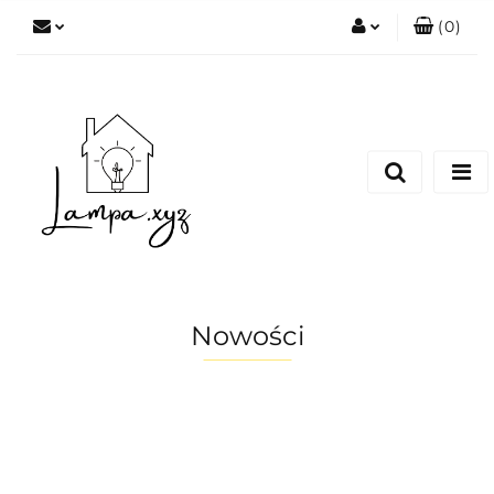
(
0
)
Zaloguj się
Zarejestruj się
Dodaj zgłoszenie
Nowości