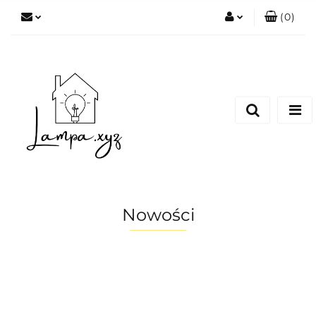
(
0
)
Zaloguj się
Zarejestruj się
Dodaj zgłoszenie
Nowości