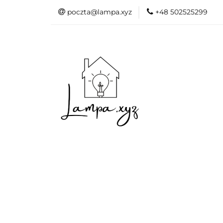
poczta@lampa.xyz
+48 502525299
Oświetlenie wew
Akcesoria do d
Oświetl
Akcesori
Okazje - 