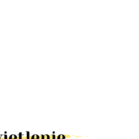
Lampa UFO
Lampa
Lampa
dyskotekowa
latarnia RUST
ALUMINIOWA
led efekt
kinkiet IP23
LOFT BLACK
66.78
328.60
65.00
disco
brązowa
kinkiet IP44
obrotowa
lampa
E27 czarna
rgb
elewację