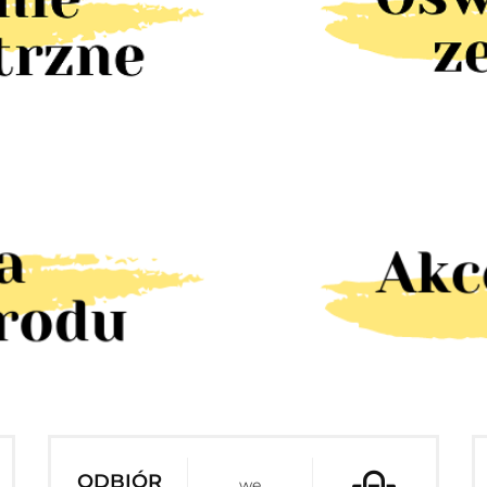
ODBIÓR
we