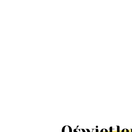
LED Lamp
Lampa słupek
schody IP
Lampy wbijane
ogrodowa UFFI
LED 10szt
solarne
LED 1W IP44
380.00
424.00
TICK pun
ogrodowe MARS
stal nierdzewna
110.00
tealight4
LED IP65 10
2szt
sztuk 5m 10x2lm