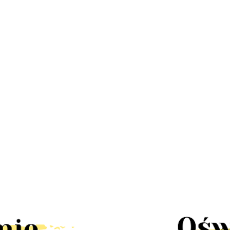
LED
Lampa
Lampa
Lampa
Lampa LED
a
stroboskop
UFO disco
kinkiet dół
Stixx baterie
58.30
67
disco led
obrotowa
222.60
RAST IP44
nocna czujka
 mini
30W pilot
90.00
58.30
rgb
LED solar
ruchu szafa
k
obrotowa
tealight4
słoneczny
szuflady
rgb
ścienna