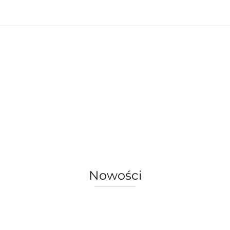
nętrzne
Oświetlenie zewnętrzne
Akcesoria 
omu
Okazje - ostatnie sztuki!
enie wewnętrzne
Oświetlenie zewnętrzne
a do ogrodu
Akcesoria do domu
ostatnie sztuki!
Nowości