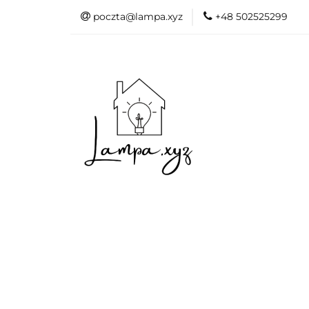
poczta@lampa.xyz
+48 502525299
Oświetlenie wew
Akcesoria do d
Oświetl
Akcesori
Okazje - 