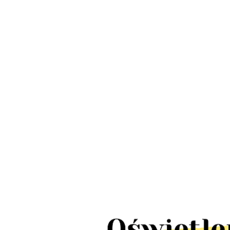
LED Lamp
Lampa słupek
schody IP
Lampy wbijane
ogrodowa UFFI
LED 10szt
solarne
LED 1W IP44
380.00
424.00
TICK pun
ogrodowe MARS
stal nierdzewna
110.00
tealight4
LED IP65 10
2szt
sztuk 5m 10x2lm