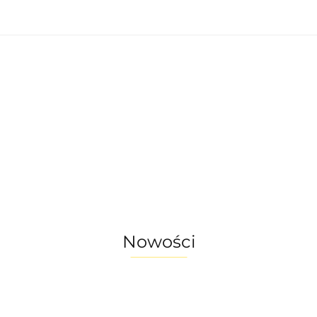
nętrzne
Oświetlenie zewnętrzne
Akcesoria 
omu
Okazje - ostatnie sztuki!
enie wewnętrzne
Oświetlenie zewnętrzne
a do ogrodu
Akcesoria do domu
ostatnie sztuki!
Nowości