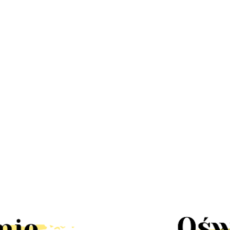
LED
Lampa
Lampa
Lampa
Lampa LED
a
stroboskop
UFO disco
kinkiet dół
Stixx baterie
58.30
67
disco led
obrotowa
222.60
RAST IP44
nocna czujka
 mini
30W pilot
90.00
58.30
rgb
LED solar
ruchu szafa
k
obrotowa
tealight4
słoneczny
szuflady
rgb
ścienna