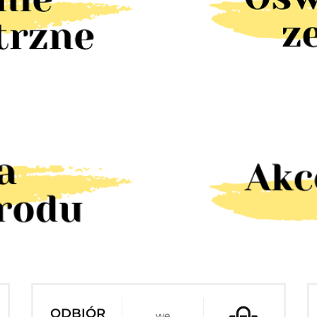
ODBIÓR
we