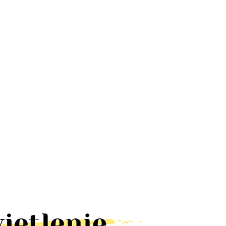
Lampa UFO
Lampa
Lampa
dyskotekowa
latarnia RUST
ALUMINIOWA
led efekt
kinkiet IP23
LOFT BLACK
66.78
328.60
65.00
disco
brązowa
kinkiet IP44
obrotowa
lampa
E27 czarna
rgb
elewację