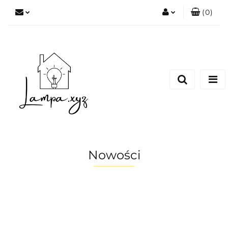
(
0
)
Zaloguj się
Zarejestruj się
Dodaj zgłoszenie
Nowości