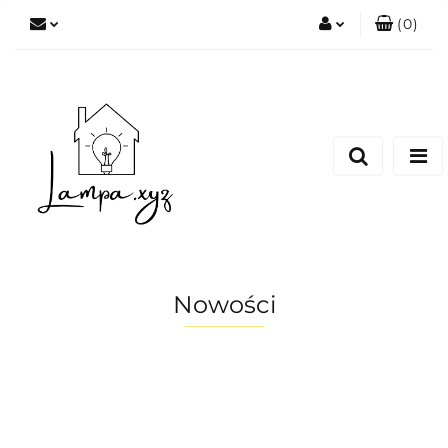
(
0
)
Zaloguj się
Zarejestruj się
Dodaj zgłoszenie
Nowości