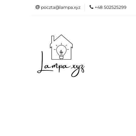
poczta@lampa.xyz
+48 502525299
Oświetlenie wew
Akcesoria do d
Oświetl
Akcesori
Okazje - 