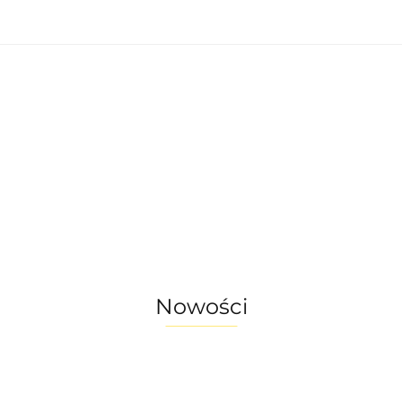
nętrzne
Oświetlenie zewnętrzne
Akcesoria 
omu
Okazje - ostatnie sztuki!
enie wewnętrzne
Oświetlenie zewnętrzne
a do ogrodu
Akcesoria do domu
ostatnie sztuki!
Nowości