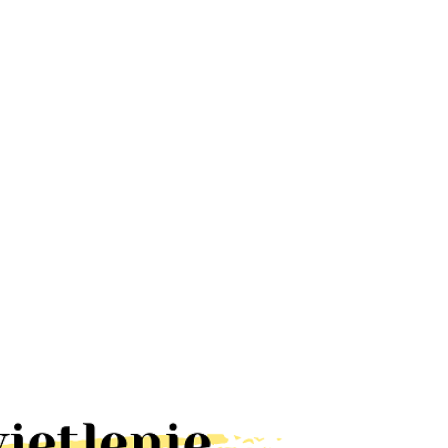
Lampa UFO
Lampa
Lampa
dyskotekowa
latarnia RUST
ALUMINIOWA
led efekt
kinkiet IP23
LOFT BLACK
66.78
328.60
65.00
disco
brązowa
kinkiet IP44
obrotowa
lampa
E27 czarna
rgb
elewację