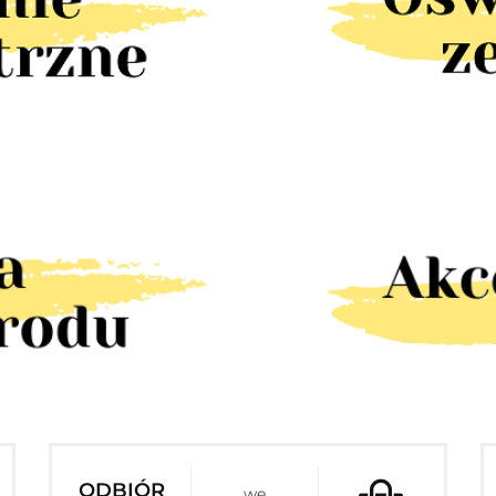
ODBIÓR
we