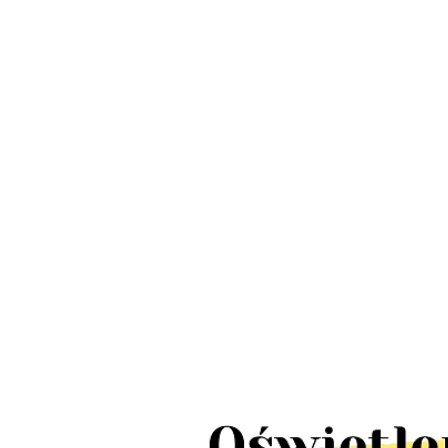
LED Lamp
Lampa słupek
schody IP
Lampy wbijane
ogrodowa UFFI
LED 10szt
solarne
LED 1W IP44
380.00
424.00
TICK pun
ogrodowe MARS
stal nierdzewna
110.00
tealight4
LED IP65 10
2szt
sztuk 5m 10x2lm