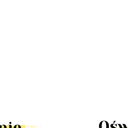
LED
Lampa
Lampa
Lampa
Lampa LED
a
stroboskop
UFO disco
kinkiet dół
Stixx baterie
58.30
67
disco led
obrotowa
222.60
RAST IP44
nocna czujka
 mini
30W pilot
90.00
58.30
rgb
LED solar
ruchu szafa
k
obrotowa
tealight4
słoneczny
szuflady
rgb
ścienna