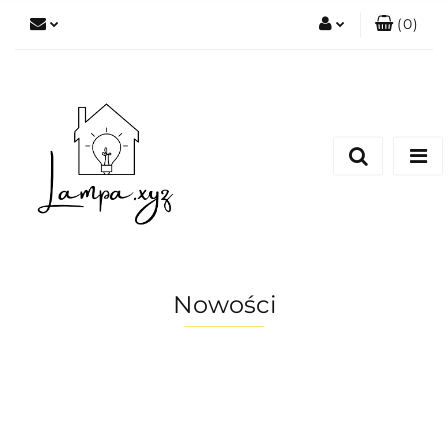
(
0
)
Zaloguj się
Zarejestruj się
Dodaj zgłoszenie
Nowości