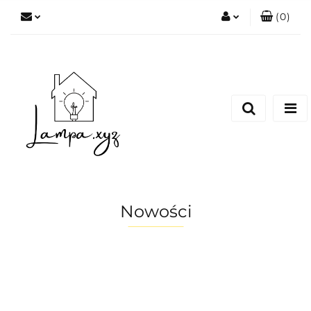
(
0
)
Zaloguj się
Zarejestruj się
Dodaj zgłoszenie
Nowości