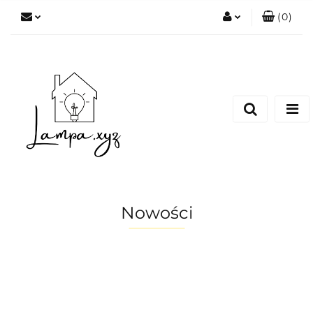
(
0
)
Zaloguj się
Zarejestruj się
Dodaj zgłoszenie
Nowości